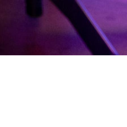
reatività
struttura è molto più
incontro per artisti,
enza barriere di