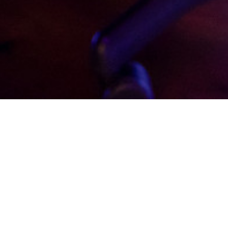
el cuore pulsante della c
 Roma
orica stazione di San Pietro a Roma, la nostra 
 è un vero e proprio hub culturale, un punto d'
di ogni genere. Qui, la musica risuona libera, s