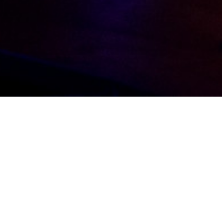
Benvenuti n
musicale a
A due passi dalla st
di uno spazio fisico:
musicisti e creativi 