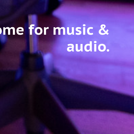
ome for music &
audio.