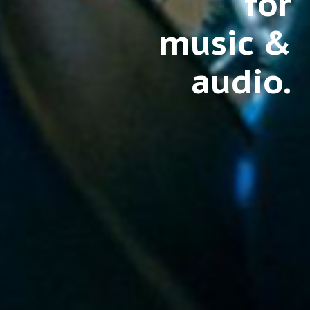
for
music &
audio.