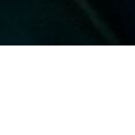
Sala Registrazione
Le nostre sale, progettate da Studio Sound
Service e realizzate da ArteAcustica,
rappresentano il meglio in termini di acustica e
design tecnico. Ogni spazio è cablato e
interconnesso, consentendo alla regia di gestire
produzioni multifunzionali e registrare tutti gli
strumenti contemporaneamente con una qualità
impeccabile.